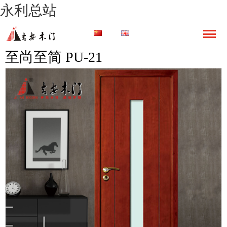
永利总站
至尚至简 PU-21