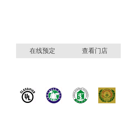
在线预定
查看门店