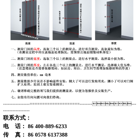
-----------------====================-----------
-----------------
联系方式：
电 话： 86 400-889-6233
传 真： 86 0578 6137388